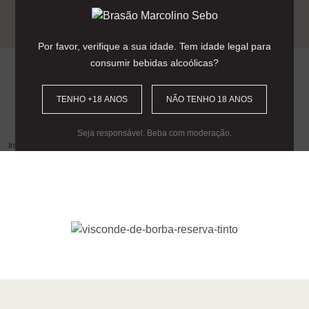
Entrega gratuita para encomendas
acima dos 90€
(Portugal Continental).
Por favor, verifique a sua idade. Tem idade legal para
consumir bebidas alcoólicas?
0
TENHO +18 ANOS
NÃO TENHO 18 ANOS
Seja responsável. Beba com moderação.
Início
/
Gama
/
Visconde de Borba
/
Visconde de Borba – Reserva Tinto