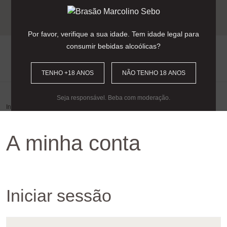
Entrega gratuita para encomendas
acima dos 90€
(Portugal Continental).
Por favor, verifique a sua idade. Tem idade legal para
consumir bebidas alcoólicas?
0
TENHO +18 ANOS
NÃO TENHO 18 ANOS
Seja responsável. Beba com moderação.
Início
/
A minha conta
A minha conta
Iniciar sessão