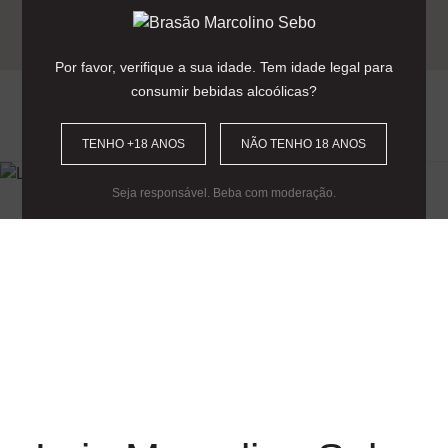
Entrega gratuita para encomendas
acima dos 90€
(Portugal Continental).
Por favor, verifique a sua idade. Tem idade legal para
consumir bebidas alcoólicas?
0
TENHO +18 ANOS
NÃO TENHO 18 ANOS
Seja responsável. Beba com moderação.