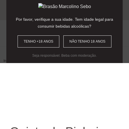
Entrega gratuita para encomendas
acima dos 90€
(Portugal Continental).
Por favor, verifique a sua idade. Tem idade legal para
consumir bebidas alcoólicas?
0
TENHO +18 ANOS
NÃO TENHO 18 ANOS
Seja responsável. Beba com moderação.
Início
/
Tipo
/
Vinho
/
Tinto
/ Quinta da Pinheira – Colheita Selecionada