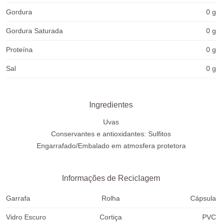
Gordura
0 g
Gordura Saturada
0 g
Proteína
0 g
Sal
0 g
Ingredientes
Uvas
Conservantes e antioxidantes: Sulfitos
Engarrafado/Embalado em atmosfera protetora
Informações de Reciclagem
Garrafa
Rolha
Cápsula
Vidro Escuro
Cortiça
PVC