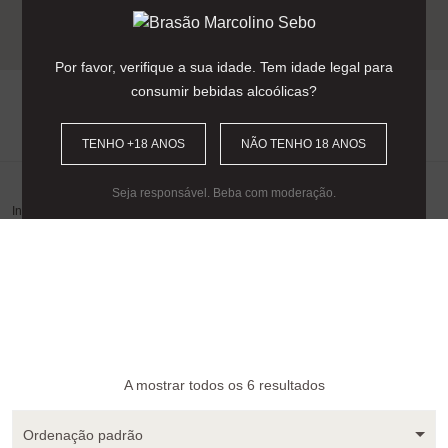
Entrega gratuita para encomendas
acima dos 90€
(Portugal Continental).
Por favor, verifique a sua idade. Tem idade legal para
consumir bebidas alcoólicas?
0
TENHO +18 ANOS
NÃO TENHO 18 ANOS
Seja responsável. Beba com moderação.
Início
/
Ano
/ 2025
A mostrar todos os 6 resultados
Ordenação padrão