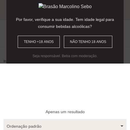
Entrega gratuita para encomendas
acima dos 90€
(Portugal Continental).
Por favor, verifique a sua idade. Tem idade legal para
consumir bebidas alcoólicas?
0
TENHO +18 ANOS
NÃO TENHO 18 ANOS
Seja responsável. Beba com moderação.
Início
/ Aguardente Vínica Velha
Apenas um resultado
Ordenação padrão