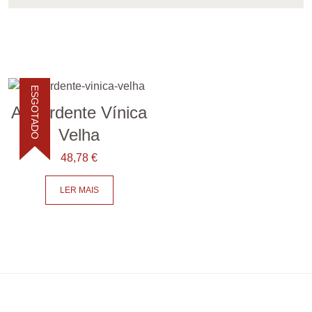
ESGOTADO
Aguardente Vínica
Velha
48,78
€
LER MAIS