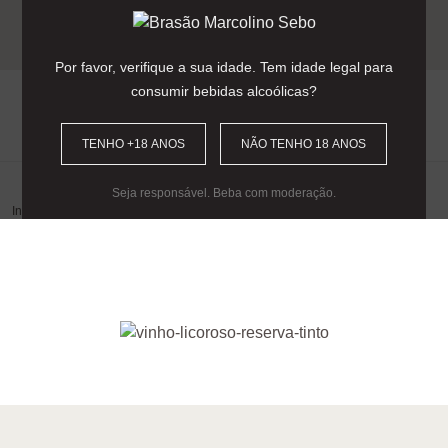
Entrega gratuita para encomendas
acima dos 90€
(Portugal Continental).
Por favor, verifique a sua idade. Tem idade legal para
consumir bebidas alcoólicas?
0
TENHO +18 ANOS
NÃO TENHO 18 ANOS
Seja responsável. Beba com moderação.
Início
/
Gama
/
Licorosos Marcolino Sebo
/
Vinho Licoroso – Reserva Tinto