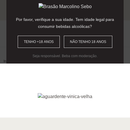
Entrega gratuita para encomendas
acima dos 90€
(Portugal Continental).
Por favor, verifique a sua idade. Tem idade legal para
consumir bebidas alcoólicas?
0
TENHO +18 ANOS
NÃO TENHO 18 ANOS
Seja responsável. Beba com moderação.
Início
/
Gama
/
Aguardentes Marcolino Sebo
/
Aguardente Vínica Velha