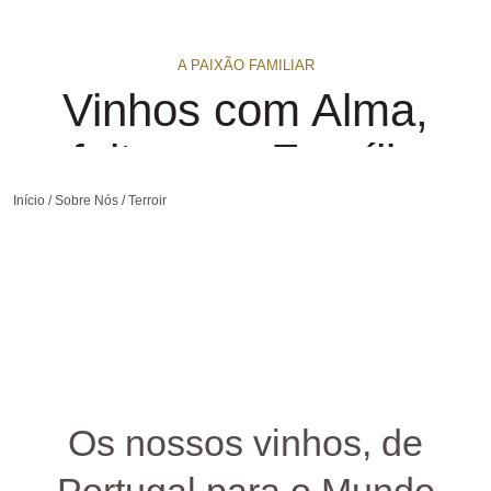
A PAIXÃO FAMILIAR
Vinhos com Alma,
feitos em Família
Início
/
Sobre Nós
/
Terroir
Uma paixão familiar por vinhos autênticos e originais.
Os nossos vinhos, de