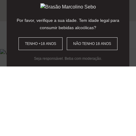
Entrega gratuita para encomendas
acima dos 90€
(Portugal Continental).
Por favor, verifique a sua idade. Tem idade legal para
consumir bebidas alcoólicas?
0
TENHO +18 ANOS
NÃO TENHO 18 ANOS
Seja responsável. Beba com moderação.